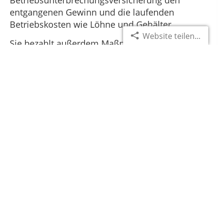
entgangenen Gewinn und die laufenden
Betriebskosten wie Löhne und Gehälter.
Website teilen...
Sie bezahlt außerdem Maßnahmen, um die
Betriebsfähigkeit zu erhalten oder möglichst
schnell wieder herzustellen – zum Beispiel die
Kosten für Leihmaschinen.
Angebot und Vergleich
anfordern!
Wir erstellen Ihnen gerne ein
Vergleichsangebot.
Angebot anfordern