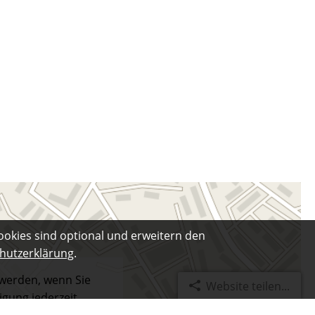
ookies sind optional und erweitern den
hutzerklärung
.
 werden, wenn Sie
Website teilen...
igung jederzeit