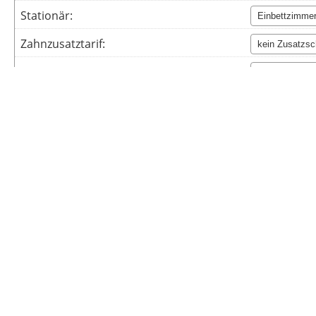
Stationär:
Zahnzusatztarif:
Krankentagegeld:
Anmerkungen
Ich bin einverstanden
mit der Erhebung und Speich
Webseitenbetreibers (weitere Informationen und Wider