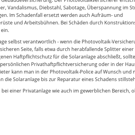
en Gebäudeversicherung. Der Photovoltaikversicherer entsch
er, Vandalismus, Diebstahl, Sabotage, Überspannung im S
en. Im Schadenfall ersetzt werden auch Aufräum- und
rüste und Arbeitsbühnen. Bei Schäden durch Konstruktions-
ein.
lage selbst verantwortlich - wenn die Photovoltaik-Versicher
r sicheren Seite, falls etwa durch herabfallende Splitter ein
en Haftpflichtschutz für die Solaranlage abschließt, soll
r persönlichen Privathaftpflichtversicherung oder in der Hau
ieter kann man in der Photovoltaik-Police auf Wunsch und 
 die Solaranlage bis zur Reparatur eines Schadens stillsteh
bei einer Privatanlage wie auch im gewerblichen Bereich, 
erungsschutz bestehen.
 anfordern!