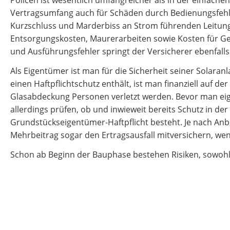
Policen ist wesentlich umfangreicher als in der einfach
Vertragsumfang auch für Schäden durch Bedienungsfehl
Kurzschluss und Marderbiss an Strom führenden Leitung
Entsorgungskosten, Maurerarbeiten sowie Kosten für Ge
und Ausführungsfehler springt der Versicherer ebenfalls 
Als Eigentümer ist man für die Sicherheit seiner Solaran
einen Haftpflichtschutz enthält, ist man finanziell auf de
Glasabdeckung Personen verletzt werden. Bevor man eigen
allerdings prüfen, ob und inwieweit bereits Schutz in de
Grundstückseigentümer-Haftpflicht besteht. Je nach Anb
Mehrbeitrag sogar den Ertragsausfall mitversichern, wenn
Schon ab Beginn der Bauphase bestehen Risiken, sowohl 
oder Freigelände. Deshalb sollte mit Baubeginn Versich
Angebot und Vergleich