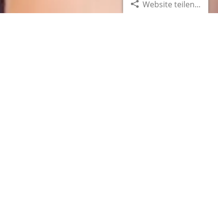
Website teilen...
News-Archiv | Artikel vom
02.07.2025
Besser versorgt bei jedem
Arztbesuch